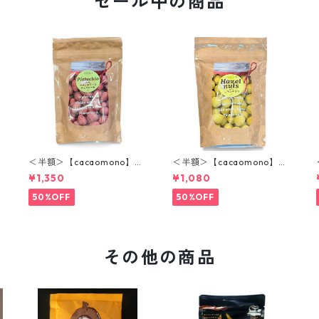
セール中の商品
＜半額＞【cacaomono】ピ
＜半額＞【cacaomono】ヘ
スタチオフランボワーズチ
ーゼルナッツレモンチョコ
¥1,350
¥1,080
ョコレート
レート
50%OFF
50%OFF
その他の商品