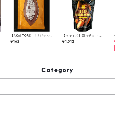
【AKAI TORI】オリジナル
【マキィズ】割れチョコ 神
ココア
戸チョコバナナ
¥162
¥1,512
Category