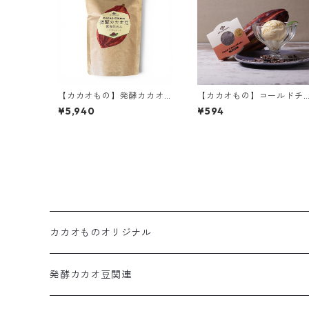
【カカオもの】発酵カカオ
【カカオもの】コールドチ
豆プレミアム（クラッシ
ョコレート ベトナムホワイ
¥5,940
¥594
ュ）エクアドル産 アリバ 30
ト40% オリジナルアイスク
0ｇ
リーム まるで冷たいチョコ
レート
カカオものオリジナル
カカオだま
発酵カカオ豆関連