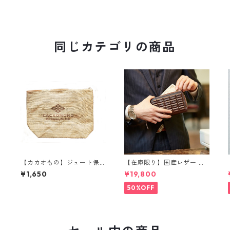
同じカテゴリの商品
【カカオもの】ジュート保
【在庫限り】国産レザー ま
冷バッグ
るでチョコレートのような
¥1,650
¥19,800
ラウンド長財布 本革製 ショ
コラタン
50%OFF