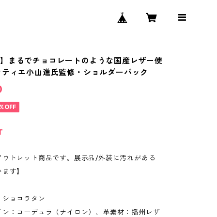
】まるでチョコレートのような国産レザー使
ラティエ小山進氏監修・ショルダーバック
0
0%OFF
T
アウトレット商品です。展示品/外装に汚れがある
います】
】ショコラタン
イン：コーデュラ（ナイロン）、革素材：播州レザ