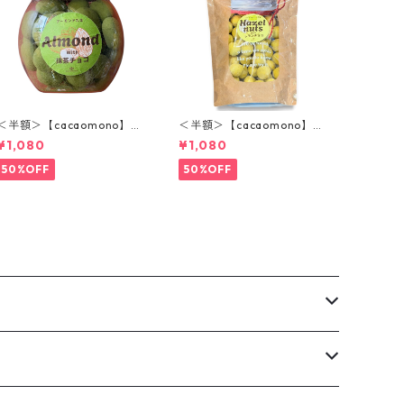
＜半額＞【cacaomono】マ
＜半額＞【cacaomono】ヘ
ルコナホワイトチョコレー
ーゼルナッツレモンチョコ
¥1,080
¥1,080
ト（抹茶）
レート
50%OFF
50%OFF