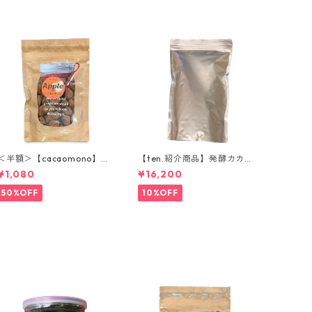
＜半額＞【cacaomono】ア
【ten.紹介商品】発酵カカオ
ップルシナモンチョコレー
ニブ(ホール) 1kg ウガンダ産
¥1,080
¥16,200
ト
低温仕込み発酵カカオ豆 ロ
ーカカオ豆 CACAOMONO
50%OFF
10%OFF