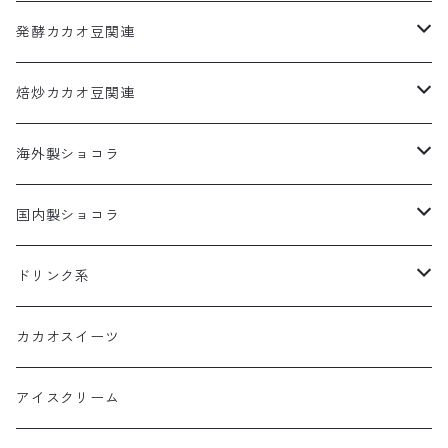
カカオだま
発酵カカオ豆関連
コールドチョコレート
カカオだま
焙炒カカオ豆関連
発酵カカオ豆
カカオだま
海外製ショコラ
板チョコレート
国内製ショコラ
ボンボンショコラ
板チョコレート
ドリンク系
ボンボンショコラ
カカオドリンク
カカオスイーツ
ティー
アイスクリーム