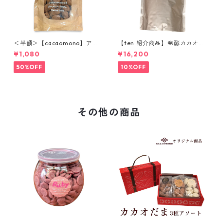
＜半額＞【cacaomono】アッ
【ten.紹介商品】発酵カカオ
プルシナモンチョコレート
ニブ(ホール) 1kg ウガンダ産
¥1,080
¥16,200
低温仕込み発酵カカオ豆 ロー
カカオ豆 CACAOMONO
50%OFF
10%OFF
その他の商品