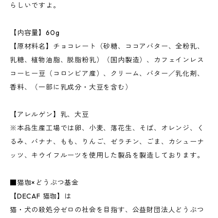
らしいですよ。
【内容量】60g
【原材料名】チョコレート（砂糖、ココアバター、全粉乳、
乳糖、植物油脂、脱脂粉乳）（国内製造）、カフェインレス
コーヒー豆（コロンビア産）、クリーム、バター／乳化剤、
香料、（一部に乳成分・大豆を含む）
【アレルゲン】乳、大豆
※本品生産工場では卵、小麦、落花生、そば、オレンジ、く
るみ、バナナ、もも、りんご、ゼラチン、ごま、カシューナ
ッツ、キウイフルーツを使用した製品を製造しております。
■猫珈×どうぶつ基金
【DECAF 猫珈】は
猫・犬の殺処分ゼロの社会を目指す、公益財団法人どうぶつ