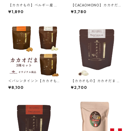
【カカオもの】ベルギー産 ル
【CACAOMONO】カカオだま
ビーチョコレート
〈３種〉ギフトBOX
¥1,890
¥3,780
＜バレンタイン＞【カカオも
【カカオもの】カカオだま ホ
の】カカオだま 3種セット ダ
ワイトチョコ ココナッツ＆ロ
¥8,100
¥2,700
ークチョコ ミルクチョコ ホワ
ーカカオ豆 低温仕込み発酵カ
イトチョコ ＆ローカカオ豆 低
カオ豆使用 68g CACAOMON
温仕込み発酵カカオ豆使用 68
O
g×3 CACAOMONO