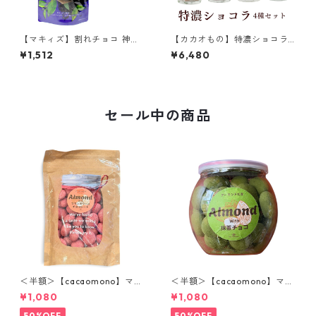
【マキィズ】割れチョコ 神戸
【カカオもの】特濃ショコラ
ロイヤルミルクティー 180g
4種セット いちご味 マロン味
¥1,512
¥6,480
紅茶味 チョコレート 神戸スイ
抹茶味 北海道ピュアミルク味
ーツ
ホワイトチョコレートベース c
acaomono
セール中の商品
＜半額＞【cacaomono】マル
＜半額＞【cacaomono】マル
コナホワイトチョコレート(フ
コナホワイトチョコレート
¥1,080
¥1,080
ランボワーズ)
（抹茶）
50%OFF
50%OFF