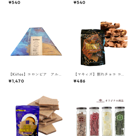
トチョコレート 赤米玄米クラ
トチョコレート 黒豆粗挽きな
¥540
¥540
ンチ 板チョコ 60g タブレッ
粉 板チョコ 60g タブレット
ト ネコー
ネコー
【Kiitos】コロンビア アルア
【マキィズ】割れチョコ コソ
コ〈 クランチ〉
ットショコラ ワッフルクラン
¥1,470
¥486
チ 50g チョコレート 神戸スイ
ーツ