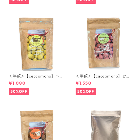
＜半額＞【cacaomono】ヘー
＜半額＞【cacaomono】ピス
ゼルナッツレモンチョコレー
タチオフランボワーズチョコ
¥1,080
¥1,350
ト
レート
50%OFF
50%OFF