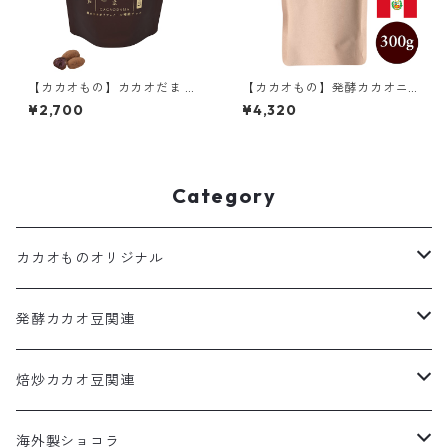
【カカオもの】カカオだま ダ
【カカオもの】発酵カカオニ
ークチョコレート＆ローカカ
ブ(クラッシュ) 300g ペルー
¥2,700
¥4,320
オ豆 低温仕込み発酵カカオ豆
産3種ブレンド 低温仕込み発酵
使用 68g CACAOMONO
カカオ豆 ローカカオ豆 CACA
OMONO
Category
カカオものオリジナル
カカオだま
発酵カカオ豆関連
コールドチョコレート
カカオだま
焙炒カカオ豆関連
発酵カカオ豆
カカオだま
海外製ショコラ