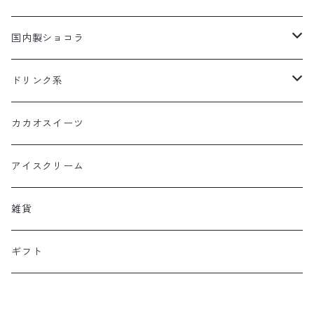
板チョコレート
国内製ショコラ
ボンボンショコラ
板チョコレート
ドリンク系
ボンボンショコラ
カカオドリンク
カカオスイーツ
ティー
アイスクリーム
雑貨
ギフト