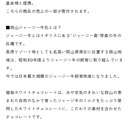
基金様と提携。
こちらの商品の売上の一部が寄付されます。
■蒜山ジャージー牛乳とは？
ジャージー牛とはイギリスにある”ジャージー島”原産の牛の
品種です。
高原リゾート地としても名高い岡山県県北に位置する蒜山地
域は、昭和30年頃よりジャージー牛の飼育に取り組んでいま
す。
今では日本最大規模のジャージー牛飼育地域になりました。
猫珈ホワイトチョコレートは、水や空気のきれいな蒜山の恵
まれた自然のなかで育ったジャージ牛のミルクをたっぷり使
用したホワイトチョコレートに、こだわりの素材を合わせた
チョコレートです。