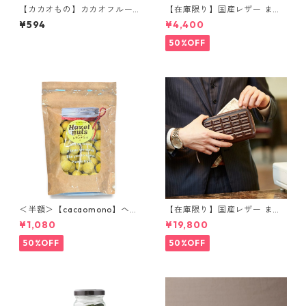
【カカオもの】カカオフルー
【在庫限り】国産レザー まる
ツシャーベット オリジナルア
でチョコレートのようなカー
¥594
¥4,400
イスクリーム
ドケース 本革製 ショコラタン
50%OFF
＜半額＞【cacaomono】ヘー
【在庫限り】国産レザー まる
ゼルナッツレモンチョコレー
でチョコレートのようなラウ
¥1,080
¥19,800
ト
ンド長財布 本革製 ショコラタ
ン
50%OFF
50%OFF