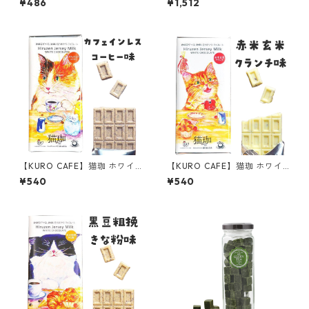
¥486
¥1,512
チ 50g チョコレート 神戸スイ
紅茶味 チョコレート 神戸スイ
ーツ
ーツ
【KURO CAFE】猫珈 ホワイ
【KURO CAFE】猫珈 ホワイ
トチョコレート カフェインレ
トチョコレート 赤米玄米クラ
¥540
¥540
スコーヒー 板チョコ 60g タ
ンチ 板チョコ 60g タブレッ
ブレット ネコー
ト ネコー