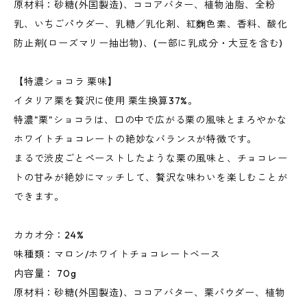
原材料：砂糖(外国製造)、ココアバター、植物油脂、全粉
乳、いちごパウダー、乳糖／乳化剤、紅麴色素、香料、酸化
防止剤(ローズマリー抽出物)、(一部に乳成分・大豆を含む)
【特濃ショコラ 栗味】
イタリア栗を贅沢に使用 栗生換算37%。
特濃"栗"ショコラは、口の中で広がる栗の風味とまろやかな
ホワイトチョコレートの絶妙なバランスが特徴です。
まるで渋皮ごとペーストしたような栗の風味と、チョコレー
トの甘みが絶妙にマッチして、贅沢な味わいを楽しむことが
できます。
カカオ分：24%
味種類：マロン/ホワイトチョコレートベース
内容量： 70g
原材料：砂糖(外国製造)、ココアバター、栗パウダー、植物