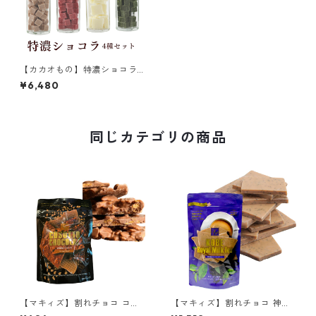
【カカオもの】特濃ショコラ
4種セット いちご味 マロン味
¥6,480
抹茶味 北海道ピュアミルク味
ホワイトチョコレートベース c
acaomono
同じカテゴリの商品
【マキィズ】割れチョコ コソ
【マキィズ】割れチョコ 神戸
ットショコラ ワッフルクラン
ロイヤルミルクティー 180g