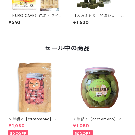
【KURO CAFE】猫珈 ホワイ
【カカオもの】特濃ショコラ
トチョコレート 黒豆粗挽きな
抹茶味 70g ホワイトチョコレ
¥540
¥1,620
粉 板チョコ 60g タブレット
ートベース cacaomono
ネコー
セール中の商品
＜半額＞【cacaomono】マル
＜半額＞【cacaomono】マル
コナホワイトチョコレート(フ
コナホワイトチョコレート
¥1,080
¥1,080
ランボワーズ)
（抹茶）
50%OFF
50%OFF