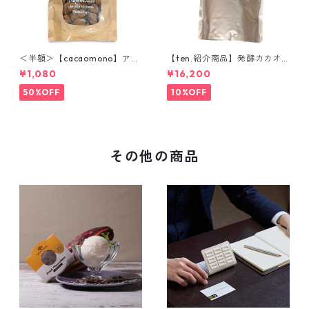
＜半額＞【cacaomono】アッ
【ten.紹介商品】発酵カカオ
プルシナモンチョコレート
ニブ(ホール) 1kg ウガンダ産
¥1,080
¥16,200
低温仕込み発酵カカオ豆 ロー
カカオ豆 CACAOMONO
50%OFF
10%OFF
その他の商品