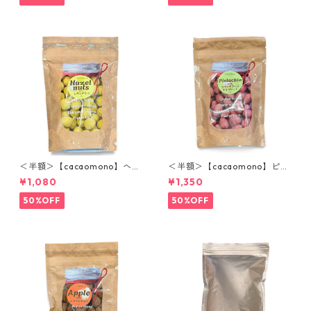
＜半額＞【cacaomono】ヘー
＜半額＞【cacaomono】ピス
ゼルナッツレモンチョコレー
タチオフランボワーズチョコ
¥1,080
¥1,350
ト
レート
50%OFF
50%OFF