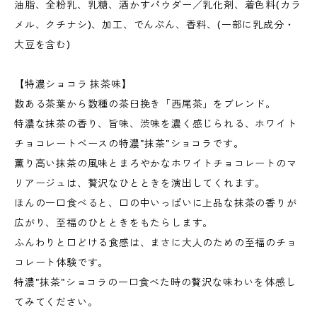
油脂、全粉乳、乳糖、酒かすパウダー／乳化剤、着色料(カラ
メル、クチナシ)、加工、でんぷん、香料、(一部に乳成分・
大豆を含む)
【特濃ショコラ 抹茶味】
数ある茶葉から数種の茶臼挽き「西尾茶」をブレンド。
特濃な抹茶の香り、旨味、渋味を濃く感じられる、ホワイト
チョコレートベースの特濃"抹茶"ショコラです。
薫り高い抹茶の風味とまろやかなホワイトチョコレートのマ
リアージュは、贅沢なひとときを演出してくれます。
ほんの一口食べると、口の中いっぱいに上品な抹茶の香りが
広がり、至福のひとときをもたらします。
ふんわりと口どける食感は、まさに大人のための至福のチョ
コレート体験です。
特濃"抹茶"ショコラの一口食べた時の贅沢な味わいを体感し
てみてください。