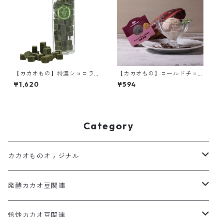
【カカオもの】特濃ショコラ
【カカオもの】コールドチョ
抹茶味 70g ホワイトチョコレ
コレート ルビーチョコレート4
¥1,620
¥594
ートベース cacaomono
7% オリジナルアイスクリーム
まるで冷たいチョコレート
Category
カカオものオリジナル
カカオだま
発酵カカオ豆関連
コールドチョコレート
カカオだま
焙炒カカオ豆関連