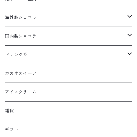
発酵カカオ豆
カカオだま
海外製ショコラ
板チョコレート
国内製ショコラ
ボンボンショコラ
板チョコレート
ドリンク系
ボンボンショコラ
カカオドリンク
カカオスイーツ
ティー
アイスクリーム
雑貨
ギフト