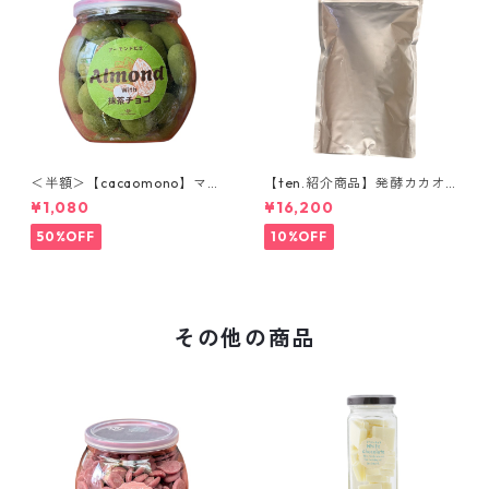
＜半額＞【cacaomono】マル
【ten.紹介商品】発酵カカオ
コナホワイトチョコレート
ニブ(ホール) 1kg ウガンダ産
¥1,080
¥16,200
（抹茶）
低温仕込み発酵カカオ豆 ロー
カカオ豆 CACAOMONO
50%OFF
10%OFF
その他の商品