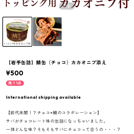
1
/2
【岩手缶詰】鯖缶（チョコ）カカオニブ添え
¥500
残り1点
International shipping available
【前代未聞！？チョコ×鯖のコラボレーション】
サバがチョコレート味の缶詰になっちゃいました。
一体どんな味？そもそもサバにチョコって合うの・・・？