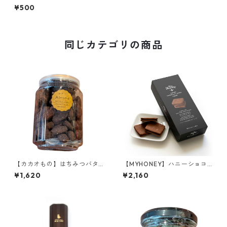
カカオニブ添え
¥500
同じカテゴリの商品
【カカオもの】はちみつバタ
【MYHONEY】ハニーショコ
ーアーモンド お酒にも合うス
ラサンド リープ 5枚入り
¥1,620
¥2,160
イーツ