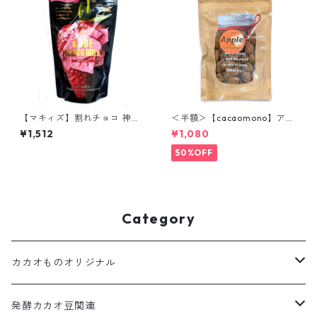
【マキィズ】割れチョコ 神戸
＜半額＞【cacaomono】アッ
いちごミルク
プルシナモンチョコレート
¥1,512
¥1,080
50%OFF
Category
カカオものオリジナル
カカオだま
発酵カカオ豆関連