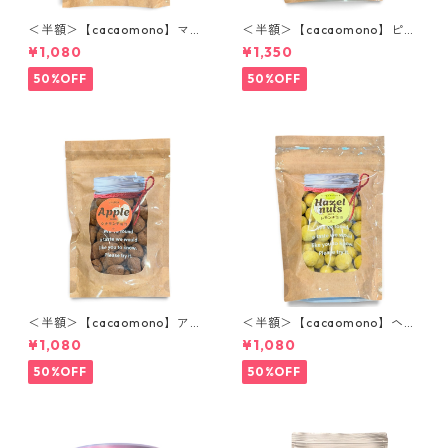
＜半額＞【cacaomono】マル
＜半額＞【cacaomono】ピス
コナホワイトチョコレート(フ
タチオフランボワーズチョコ
¥1,080
¥1,350
ランボワーズ)
レート
50%OFF
50%OFF
＜半額＞【cacaomono】アッ
＜半額＞【cacaomono】ヘー
プルシナモンチョコレート
ゼルナッツレモンチョコレー
¥1,080
¥1,080
ト
50%OFF
50%OFF