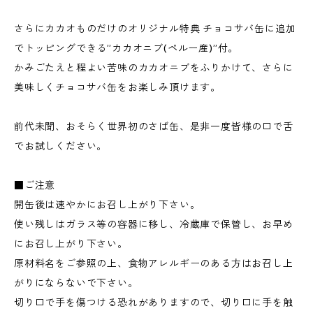
さらにカカオものだけのオリジナル特典 チョコサバ缶に追加
でトッピングできる”カカオニブ(ペルー産)”付。
かみごたえと程よい苦味のカカオニブをふりかけて、さらに
美味しくチョコサバ缶をお楽しみ頂けます。
前代未聞、おそらく世界初のさば缶、是非一度皆様の口で舌
でお試しください。
■ご注意
開缶後は速やかにお召し上がり下さい。
使い残しはガラス等の容器に移し、冷蔵庫で保管し、お早め
にお召し上がり下さい。
原材料名をご参照の上、食物アレルギーのある方はお召し上
がりにならないで下さい。
切り口で手を傷つける恐れがありますので、切り口に手を触