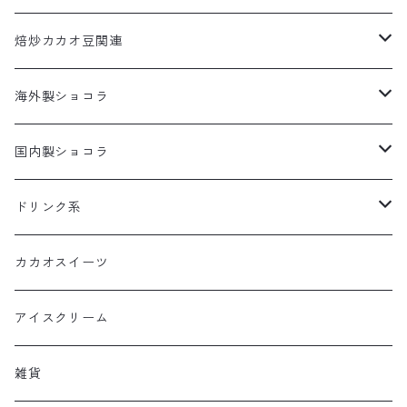
コールドチョコレート
カカオだま
焙炒カカオ豆関連
発酵カカオ豆
カカオだま
海外製ショコラ
板チョコレート
国内製ショコラ
ボンボンショコラ
板チョコレート
ドリンク系
ボンボンショコラ
カカオドリンク
カカオスイーツ
ティー
アイスクリーム
雑貨