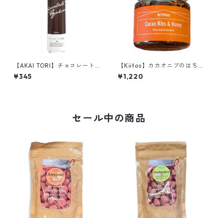
【AKAI TORI】チョコレート
【Kiitos】カカオニブのはちみ
羊羹 ビター
つ漬け（100ml）
¥345
¥1,220
セール中の商品