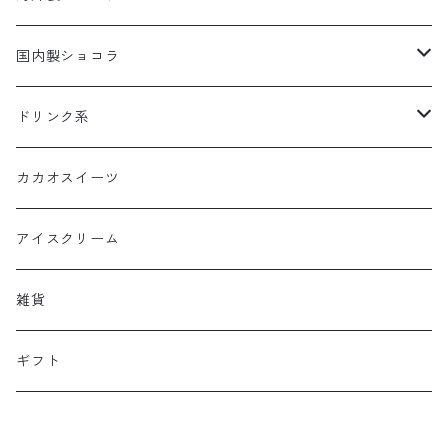
板チョコレート
国内製ショコラ
ボンボンショコラ
板チョコレート
ドリンク系
ボンボンショコラ
カカオドリンク
カカオスイーツ
ティー
アイスクリーム
雑貨
ギフト