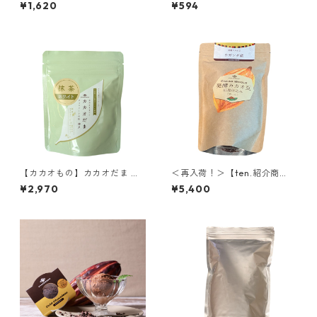
ブ ホールタイプ70g ウガンダ
コレート ルビーチョコレート4
¥1,620
¥594
産 低温仕込み発酵カカオ豆 ロ
7% オリジナルアイスクリーム
ーカカオ豆
まるで冷たいチョコレート
【カカオもの】カカオだま プ
＜再入荷！＞【ten.紹介商
レミアム～宇治抹茶ホワイト 6
品】発酵カカオニブ(ホール) 3
¥2,970
¥5,400
0g CACAOMONO
00g ウガンダ産 低温仕込み発
酵カカオ豆 ローカカオ豆 CAC
AOMONO