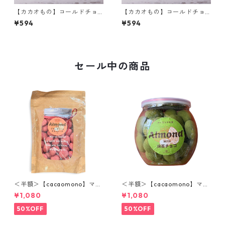
【カカオもの】コールドチョ
【カカオもの】コールドチョ
コレート ベネズエラミルク4
コレート ルビーチョコレート4
¥594
¥594
3% オリジナルアイスクリーム
7% オリジナルアイスクリーム
まるで冷たいチョコレート
まるで冷たいチョコレート
セール中の商品
＜半額＞【cacaomono】マル
＜半額＞【cacaomono】マル
コナホワイトチョコレート(フ
コナホワイトチョコレート
¥1,080
¥1,080
ランボワーズ)
（抹茶）
50%OFF
50%OFF