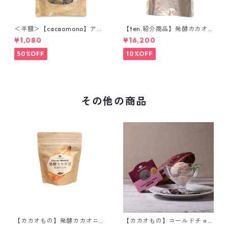
＜半額＞【cacaomono】アッ
【ten.紹介商品】発酵カカオ
プルシナモンチョコレート
ニブ(ホール) 1kg ウガンダ産
¥1,080
¥16,200
低温仕込み発酵カカオ豆 ロー
カカオ豆 CACAOMONO
50%OFF
10%OFF
その他の商品
【カカオもの】発酵カカオニ
【カカオもの】コールドチョ