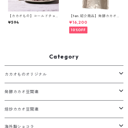
【カカオもの】コールドチョ
【ten.紹介商品】発酵カカオ
コレート エクアドルビター7
ニブ(ホール) 1kg ウガンダ産
¥594
¥16,200
1% オリジナルアイスクリーム
低温仕込み発酵カカオ豆 ロー
まるで冷たいチョコレート
カカオ豆 CACAOMONO
10%OFF
Category
カカオものオリジナル
カカオだま
発酵カカオ豆関連
コールドチョコレート
カカオだま
焙炒カカオ豆関連
発酵カカオ豆
カカオだま
海外製ショコラ