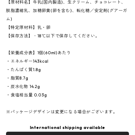
【原材料名】牛乳(国内製造)、生クリーム、チョコレート、
脱脂濃縮乳、加糖卵黄(卵を含む)、転化糖／安定剤(グアーガ
ム)
【特定原材料】乳・卵
【保存方法】‐18℃以下で保存してください。
【栄養成分表】1個(60ml)あたり
・エネルギー143kcal
・たんぱく質1.8g
・脂質8.7g
・炭水化物 14.2g
・食塩相当量 0.03g
※パッケージデザインは変更になる場合がございます。
International shipping available