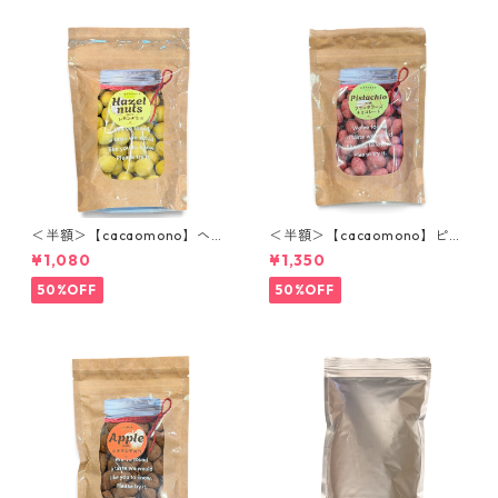
＜半額＞【cacaomono】ヘー
＜半額＞【cacaomono】ピス
ゼルナッツレモンチョコレー
タチオフランボワーズチョコ
¥1,080
¥1,350
ト
レート
50%OFF
50%OFF