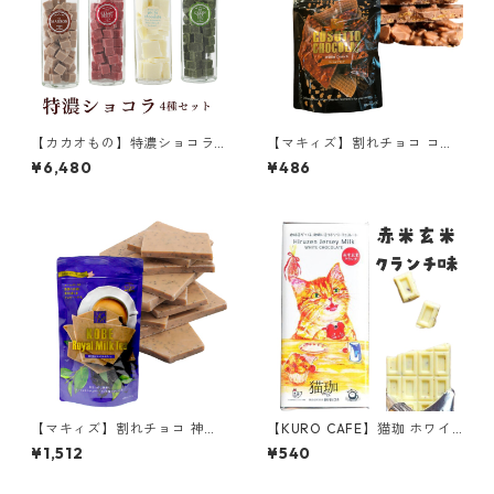
【カカオもの】特濃ショコラ
【マキィズ】割れチョコ コソ
4種セット いちご味 マロン味
ットショコラ ワッフルクラン
¥6,480
¥486
抹茶味 北海道ピュアミルク味
チ 50g チョコレート 神戸スイ
ホワイトチョコレートベース c
ーツ
acaomono
【マキィズ】割れチョコ 神戸
【KURO CAFE】猫珈 ホワイ
ロイヤルミルクティー 180g
トチョコレート 赤米玄米クラ
¥1,512
¥540
紅茶味 チョコレート 神戸スイ
ンチ 板チョコ 60g タブレッ
ーツ
ト ネコー