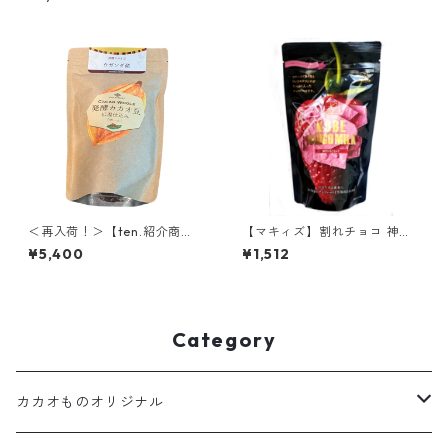
チ 50g チョコレート 神戸スイ
ーツ
＜再入荷！＞【ten.紹介商
【マキィズ】割れチョコ 神戸
品】発酵カカオニブ(ホール) 3
いちごミルク
¥5,400
¥1,512
00g ウガンダ産 低温仕込み発
酵カカオ豆 ローカカオ豆 CAC
AOMONO
Category
カカオものオリジナル