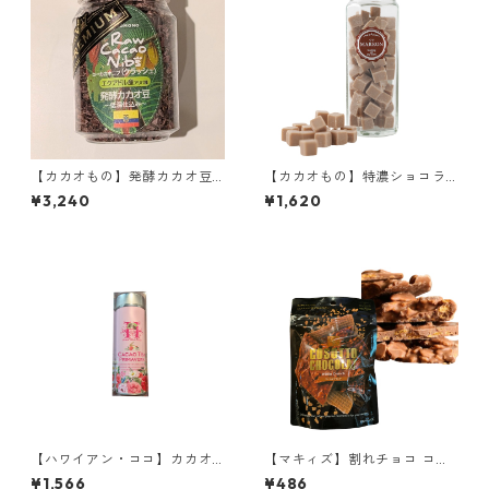
【カカオもの】発酵カカオ豆
【カカオもの】特濃ショコラ
プレミアム（クラッシュ）エ
マロン味 70g ホワイトチョコ
¥3,240
¥1,620
クアドル産 アリバ 140ｇ
レートベース cacaomono
【ハワイアン・ココ】カカオ
【マキィズ】割れチョコ コソ
ティー ギフト缶 プリマベーラ
ットショコラ ワッフルクラン
¥1,566
¥486