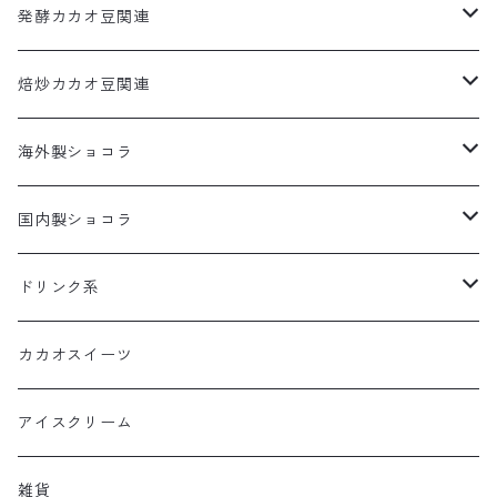
カカオだま
発酵カカオ豆関連
コールドチョコレート
カカオだま
焙炒カカオ豆関連
発酵カカオ豆
カカオだま
海外製ショコラ
板チョコレート
国内製ショコラ
ボンボンショコラ
板チョコレート
ドリンク系
ボンボンショコラ
カカオドリンク
カカオスイーツ
ティー
アイスクリーム
雑貨