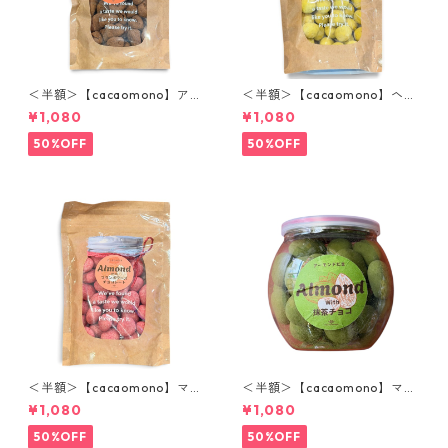
＜半額＞【cacaomono】アッ
＜半額＞【cacaomono】ヘー
プルシナモンチョコレート
ゼルナッツレモンチョコレー
¥1,080
¥1,080
ト
50%OFF
50%OFF
＜半額＞【cacaomono】マル
＜半額＞【cacaomono】マル
コナホワイトチョコレート(フ
コナホワイトチョコレート
¥1,080
¥1,080
ランボワーズ)
（抹茶）
50%OFF
50%OFF