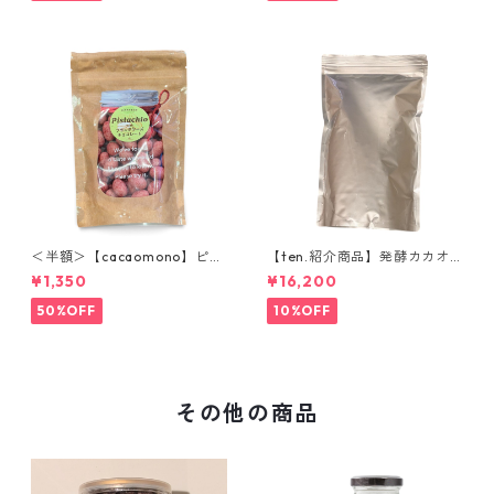
＜半額＞【cacaomono】ピス
【ten.紹介商品】発酵カカオ
タチオフランボワーズチョコ
ニブ(ホール) 1kg ウガンダ産
¥1,350
¥16,200
レート
低温仕込み発酵カカオ豆 ロー
カカオ豆 CACAOMONO
50%OFF
10%OFF
その他の商品