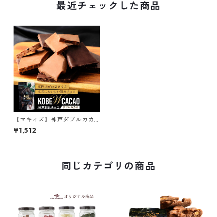
最近チェックした商品
【マキィズ】神戸ダブルカカ
オ
¥1,512
同じカテゴリの商品