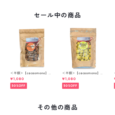
セール中の商品
＜半額＞【cacaomono】ア
＜半額＞【cacaomono】ヘ
ップルシナモンチョコレー
ーゼルナッツレモンチョコ
¥1,080
¥1,080
ト
レート
50%OFF
50%OFF
その他の商品