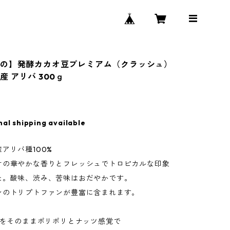
の】発酵カカオ豆プレミアム（クラッシュ）
 アリバ 300ｇ
nal shipping available
アリバ種100%
オの華やかな香りとフレッシュでトロピカルな印象
た。酸味、渋み、苦味はおだやかです。
ンのトリプトファンが豊富に含まれます。
%をそのままポリポリとナッツ感覚で