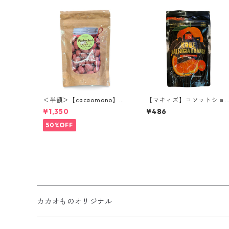
＜半額＞【cacaomono】ピ
【マキィズ】コソットショ
スタチオフランボワーズチ
コラ バレンシアオレンジ 4
¥1,350
¥486
ョコレート
g 割れチョコ
50%OFF
カカオものオリジナル