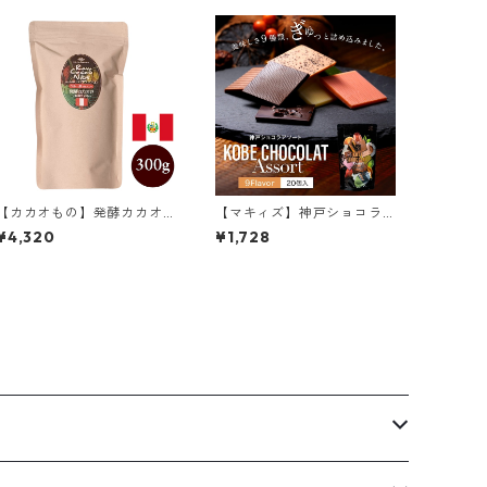
【カカオもの】発酵カカオ
【マキィズ】神戸ショコラ
ニブ(クラッシュ) 300g ペ
アソート20個入
¥4,320
¥1,728
ルー産3種ブレンド 低温仕込
み発酵カカオ豆 ローカカオ
豆 CACAOMONO