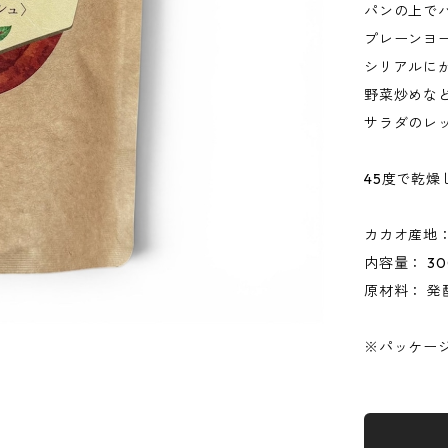
パンの上で
プレーンヨ
シリアルに
野菜炒めな
サラダのレ
45度で乾
カカオ産地
内容量： 30
原材料： 発
※パッケー