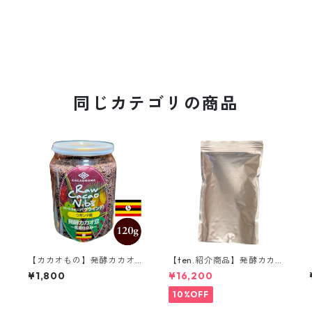
同じカテゴリの商品
【カカオもの】発酵カカオ
【ten.紹介商品】発酵カカオ
ニブ(グラインド) 120g ウガ
ニブ(ホール) 1kg ウガンダ産
¥1,800
¥16,200
ンダ産 低温仕込み発酵カカ
低温仕込み発酵カカオ豆 ロ
オ豆 ローカカオニブ CACA
ーカカオ豆 CACAOMONO
10%OFF
OMONO