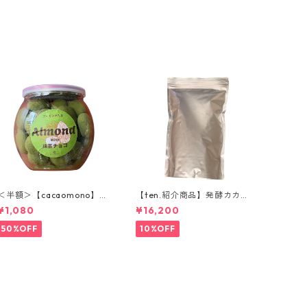
＜半額＞【cacaomono】マ
【ten.紹介商品】発酵カカオ
ルコナホワイトチョコレー
ニブ(ホール) 1kg ウガンダ産
¥1,080
¥16,200
ト（抹茶）
低温仕込み発酵カカオ豆 ロ
ーカカオ豆 CACAOMONO
50%OFF
10%OFF