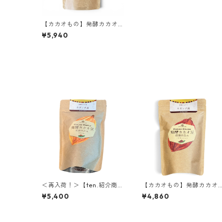
【カカオもの】発酵カカオ
豆プレミアム（クラッシ
¥5,940
ュ）エクアドル産 アリバ 30
0ｇ
＜再入荷！＞【ten.紹介商
【カカオもの】発酵カカオ
品】発酵カカオニブ(ホール)
ニブ クラッシュタイプ300
¥5,400
¥4,860
300g ウガンダ産 低温仕込
g ウガンダ産 低温仕込み発
み発酵カカオ豆 ローカカオ
酵カカオ豆 ローカカオ豆
豆 CACAOMONO