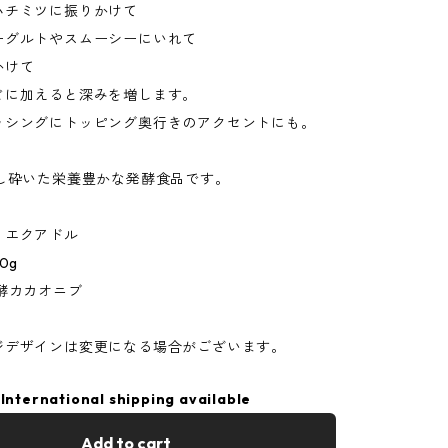
ハチミツに振りかけて
ーグルトやスムーシーにいれて
かけて
どに加えると深みを増します。
ッシングにトッピング奥行きのアクセントにも。
燥し砕いた栄養豊かな発酵食品です。
：エクアドル
0g
酵カカオニブ
ジデザインは変更になる場合がございます。
International shipping available
Add to cart