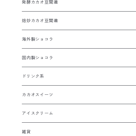
カカオだま
発酵カカオ豆関連
コールドチョコレート
カカオだま
焙炒カカオ豆関連
発酵カカオ豆
カカオだま
海外製ショコラ
板チョコレート
国内製ショコラ
ボンボンショコラ
板チョコレート
ドリンク系
ボンボンショコラ
カカオドリンク
カカオスイーツ
ティー
アイスクリーム
雑貨