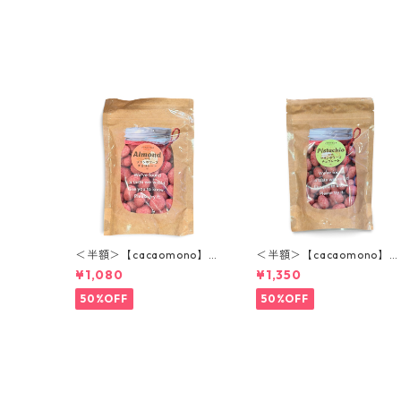
＜半額＞【cacaomono】マ
＜半額＞【cacaomono】ピ
ルコナホワイトチョコレー
スタチオフランボワーズチ
¥1,080
¥1,350
ト(フランボワーズ)
ョコレート
50%OFF
50%OFF