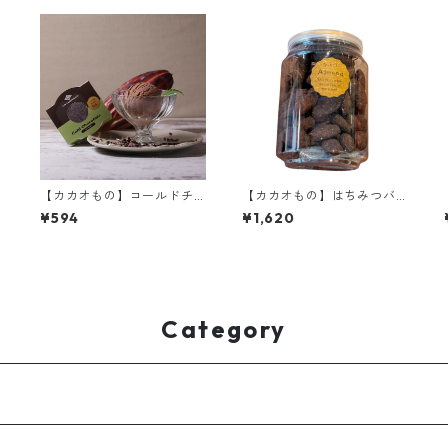
【カカオもの】コールドチ
【カカオもの】はちみつバ
5
ョコレート ペルービター6
ターアーモンド お酒にも合
¥594
¥1,620
5% オリジナルアイスクリー
うスイーツ
ム まるで冷たいチョコレー
ト
Category