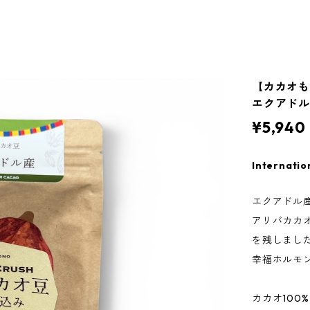
【カカオも
エクアドル産
¥5,940
Internatio
エクアドル産
アリバカカ
を残しまし
幸福ホルモ
カカオ100