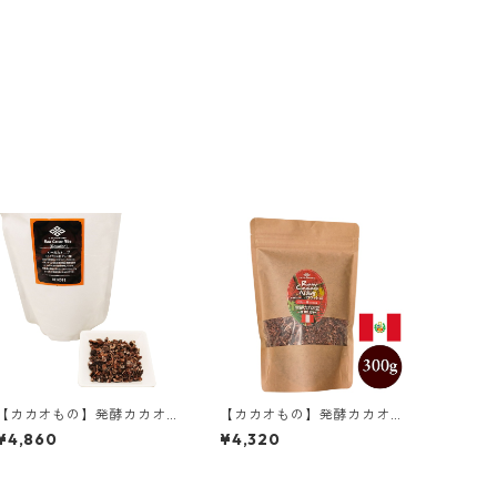
【カカオもの】発酵カカオ
【カカオもの】発酵カカオ
ニブ エクアドル 300g
ニブ(クラッシュ) 300g ペ
¥4,860
¥4,320
ルー産 クリオロ種 低温仕込
み発酵カカオ豆 ローカカオ
豆 CACAOMONO